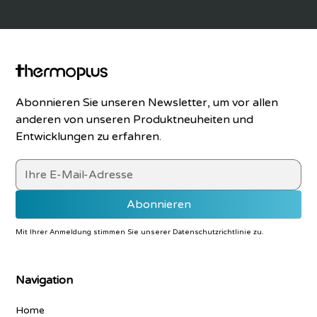
im Bereich Einstellung, Training, Termin- und
Einsatzplanung
Übergabe an den Kunden und Einweisung
der Anlagenbetreiber
Inbetriebnahmen
Abonnieren Sie unseren Newsletter, um vor allen
anderen von unseren Produktneuheiten und
Anforderungen:
Entwicklungen zu erfahren.
Abgeschlossene Berufsausbildung zum
Kältetechniker oder einer vergleichbaren
Ausbildung
Abgeschlossene Meisterprüfung oder
Technikerabschluss
Mit Ihrer Anmeldung stimmen Sie unserer
Datenschutzrichtlinie
zu.
Erfahrung mit elektronischer Steuer- und
Regelungstechnik wäre von Vorteil
Hohe Leistungsbereitschaft und
Navigation
Teamfähigkeit
Home
Innovatives und Zuverlässiges arbeiten