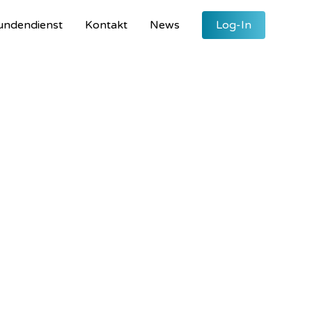
undendienst
Kontakt
News
Log-In