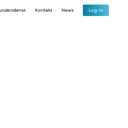
undendienst
Kontakt
News
Log-In