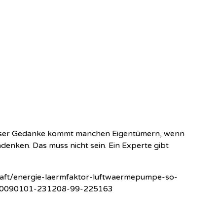
ieser Gedanke kommt manchen Eigentümern, wenn
enken. Das muss nicht sein. Ein Experte gibt
haft/energie-laermfaktor-luftwaermepumpe-so-
-20090101-231208-99-225163