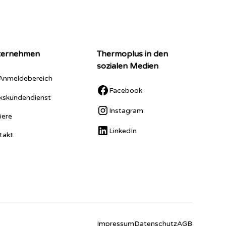
ternehmen
Thermoplus in den
sozialen Medien
Anmeldebereich
Facebook
kskundendienst
Instagram
iere
LinkedIn
takt
Impressum
Datenschutz
AGB