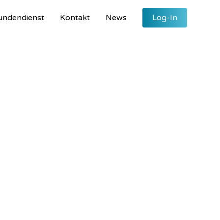
undendienst
Kontakt
News
Log-In