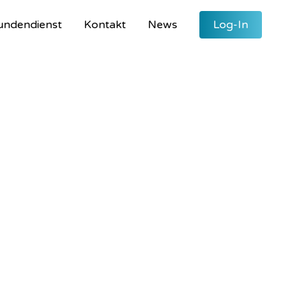
undendienst
Kontakt
News
Log-In